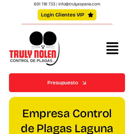
Skip
691 781 733
|
info@trulyespana.com
to
Login Clientes VIP
content
Togg
Navi
Plagas
Presupuesto
Legionella
Empresa Control
Particulares
de Plagas Laguna